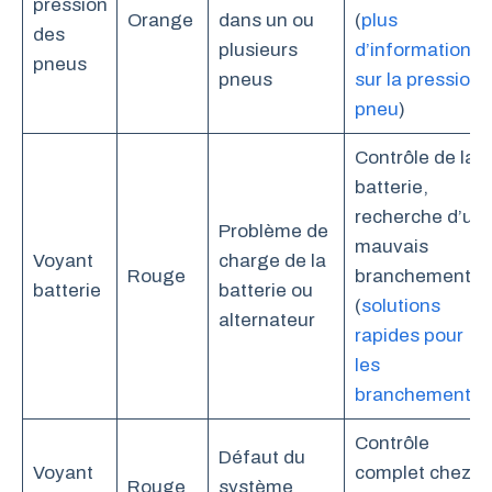
pression
Orange
dans un ou
(
plus
des
plusieurs
d’informations
pneus
pneus
sur la pression
pneu
)
Contrôle de la
batterie,
recherche d’un
Problème de
mauvais
Voyant
charge de la
Rouge
branchement
batterie
batterie ou
(
solutions
alternateur
rapides pour
les
branchements
)
Contrôle
Défaut du
Voyant
complet chez
Rouge
système