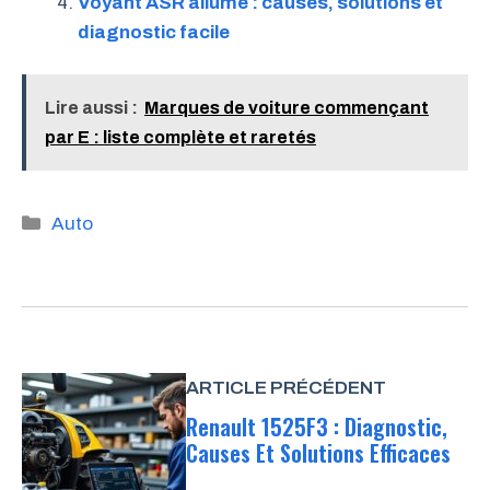
Voyant ASR allumé : causes, solutions et
diagnostic facile
Lire aussi :
Marques de voiture commençant
par E : liste complète et raretés
Catégories
Auto
ARTICLE PRÉCÉDENT
Renault 1525F3 : Diagnostic,
Causes Et Solutions Efficaces