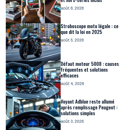
août 6, 2026
Stroboscope moto légale : ce
que dit la loi en 2025
août 5, 2026
Défaut moteur 5008 : causes
fréquentes et solutions
efficaces
août 4, 2026
Voyant Adblue reste allumé
après remplissage Peugeot :
solutions simples
août 3, 2026