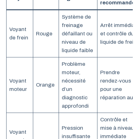
recommandée
Système de
freinage
Arrêt immédiat
Voyant
Rouge
défaillant ou
et contrôle du
de frein
niveau de
liquide de frein
liquide faible
Problème
moteur,
Prendre
Voyant
nécessité
rendez-vous
Orange
moteur
d’un
pour une
diagnostic
réparation auto
approfondi
Contrôle et
Pression
mise à niveau
Voyant
insuffisante
immédiate