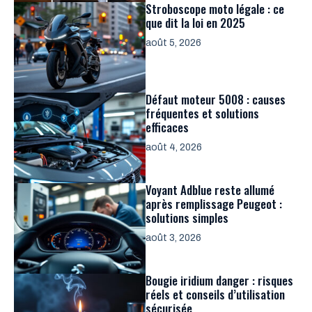
Stroboscope moto légale : ce
que dit la loi en 2025
août 5, 2026
Défaut moteur 5008 : causes
fréquentes et solutions
efficaces
août 4, 2026
Voyant Adblue reste allumé
après remplissage Peugeot :
solutions simples
août 3, 2026
Bougie iridium danger : risques
réels et conseils d’utilisation
sécurisée